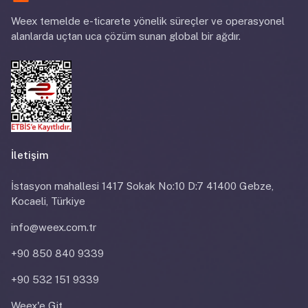
Weex temelde e-ticarete yönelik süreçler ve operasyonel
alanlarda uçtan uca çözüm sunan global bir ağdır.
İletişim
İstasyon mahallesi 1417 Sokak No:10 D:7 41400 Gebze,
Kocaeli, Türkiye
info@weex.com.tr
+90 850 840 9339
+90 532 151 9339
Weex'e Git