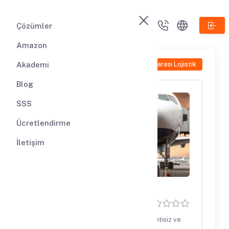
Çözümler
Amazon
Akademi
Uluslararası Lojistik
Blog
SSS
Ücretlendirme
İletişim
DE Kargo
(0)
AmazonAlmanya depolarına hızlı, kesintisiz ve