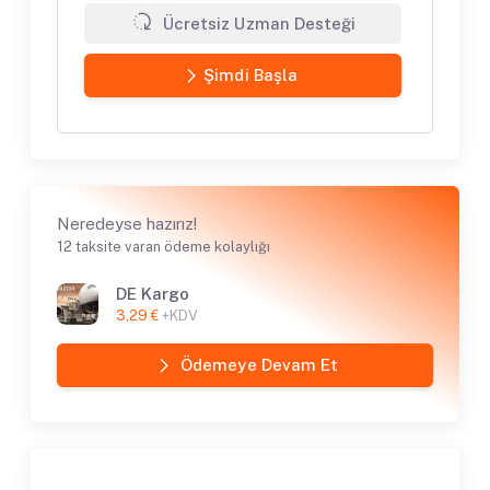
Ücretsiz Uzman Desteği
Şimdi Başla
Neredeyse hazırız!
12 taksite varan ödeme kolaylığı
DE Kargo
3,29 €
+KDV
Ödemeye Devam Et