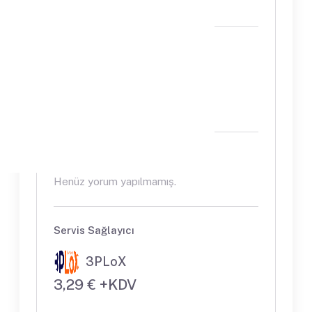
sorunsuz hava kargo teslimatı.
Açıklamalar
Amazon Almanya depolarına hızlı,
kesintisiz ve sorunsuz hava kargo
teslimatı.
Müşteri Yorumları
Henüz yorum yapılmamış.
Servis Sağlayıcı
3PLoX
3,29 € +KDV