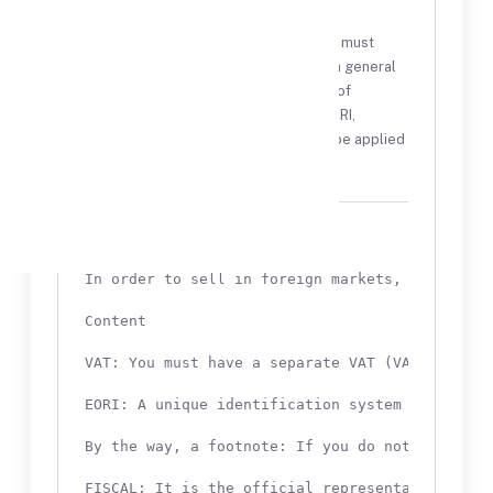
Application Package
In order to sell in foreign markets, you must
have the necessary documents both in general
and market specific. VAT, Preparation of
Declarations and Contracts, LUCID, EORI,
FISCAL, IOR and LUCID documents to be applied
for and/or obtained
Açıklamalar
In order to sell in foreign markets, you must 
Content

VAT: You must have a separate VAT (VAT) regist
EORI: A unique identification system used by c
By the way, a footnote: If you do not have a V
FISCAL: It is the official representative appo