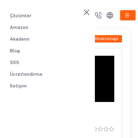
Çözümler
Amazon
Akademi
Şirket Direktörlüğü
Blog
SSS
Ücretlendirme
İletişim
Europe and UK VAT,
EORI, FISCAL, F22,
(0)
LUCID, IOR