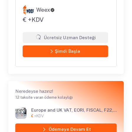
Weex
€ +KDV
Ücretsiz Uzman Desteği
Şimdi Başla
Neredeyse hazırız!
12 taksite varan ödeme kolaylığı
Europe and UK VAT, EORI, FISCAL, F22, LUCID, IOR Application Package
€
+KDV
Ödemeye Devam Et